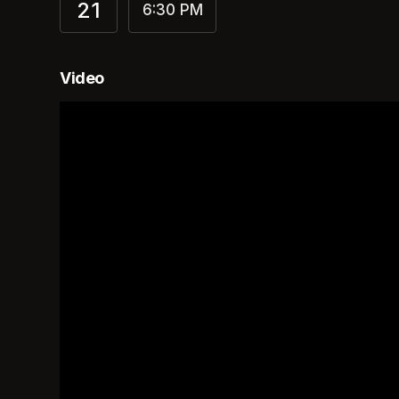
21
6:30 PM
Video