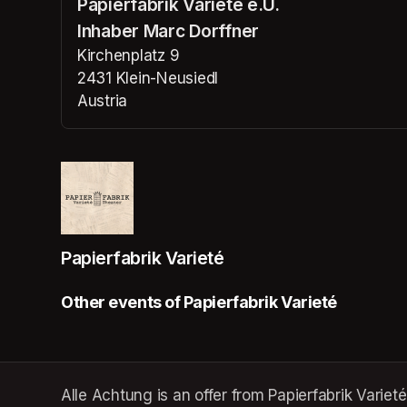
Papierfabrik Varieté e.U.
(opens in a n
Inhaber Marc Dorffner
Kirchenplatz 9
2431 Klein-Neusiedl
Austria
(opens in a new tab)
Papierfabrik Varieté
Other events of Papierfabrik Varieté
Alle Achtung is an offer from Papierfabrik Varieté