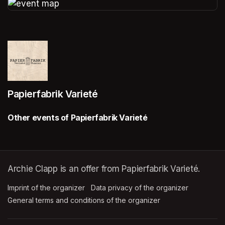
(opens in a new tab)
Papierfabrik Varieté
Other events of Papierfabrik Varieté
Archie Clapp is an offer from Papierfabrik Varieté.
Imprint of the organizer
(opens in a new tab)
Data privacy of the organizer
(opens in 
General terms and conditions of the organizer
(opens in a new ta