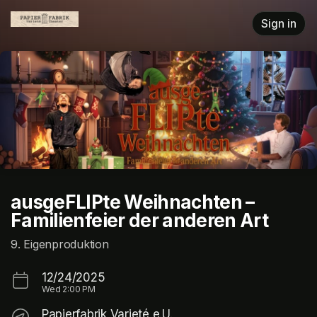
Skip header
Sign in
ausgeFLIPte Weihnachten –
Familienfeier der anderen Art
9. Eigenproduktion
12/24/2025
Wed
2:00 PM
Papierfabrik Varieté e.U.