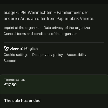
ausgeFLIPte Weihnachten – Familienfeier der
anderen Art is an offer from Papierfabrik Varieté.
Imprint of the organizer
(opens in a new tab)
Data privacy of the organizer
(opens in 
General terms and conditions of the organizer
(opens in a new ta
SWITCH LANGUAGE
Cookie settings
(opens in a new tab)
Data privacy policy
(opens in a new tab)
Accessibility
(opens in a n
Support
(opens in a new tab)
Tickets start at
€17.50
The sale has ended