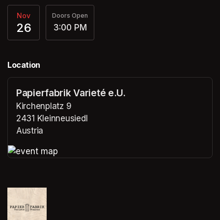
Nov
Doors Open
26
3:00 PM
Location
Papierfabrik Varieté e.U.
Kirchenplatz 9
2431 Kleinneusiedl
Austria
(opens in a new tab)
(opens in a new tab)