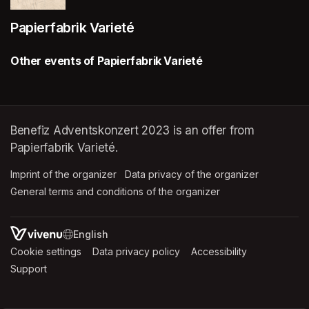
Papierfabrik Varieté
Other events of Papierfabrik Varieté
Benefiz Adventskonzert 2023 is an offer from
Papierfabrik Varieté.
Imprint of the organizer
(opens in a new tab)
Data privacy of the organizer
(opens in 
General terms and conditions of the organizer
(opens in a new ta
SWITCH LANGUAGE
Cookie settings
(opens in a new tab)
Data privacy policy
(opens in a new tab)
Accessibility
(opens in a n
Support
(opens in a new tab)