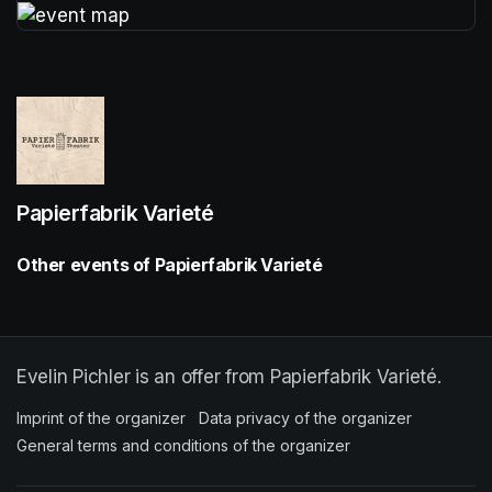
(opens in a new tab)
Papierfabrik Varieté
Other events of Papierfabrik Varieté
Evelin Pichler is an offer from Papierfabrik Varieté.
Imprint of the organizer
(opens in a new tab)
Data privacy of the organizer
(opens in 
General terms and conditions of the organizer
(opens in a new ta