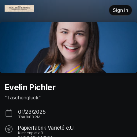
Skip header
Sign in
Evelin Pichler
"Taschenglück"
01/23/2025
Thu
8:00 PM
Papierfabrik Varieté e.U.
Kirchenplatz 9