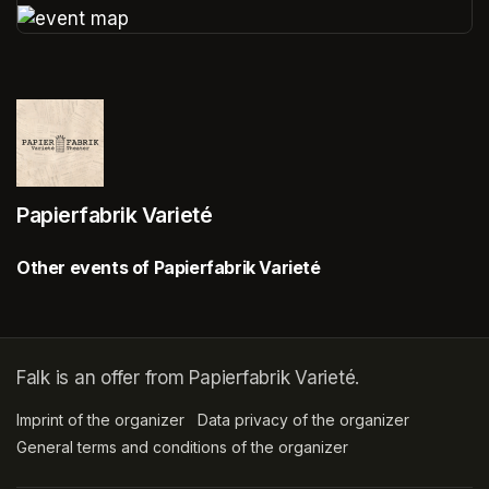
(opens in a new tab)
(opens in a new tab)
Papierfabrik Varieté
Other events of Papierfabrik Varieté
Falk is an offer from Papierfabrik Varieté.
Imprint of the organizer
(opens in a new tab)
Data privacy of the organizer
(opens in 
General terms and conditions of the organizer
(opens in a new ta