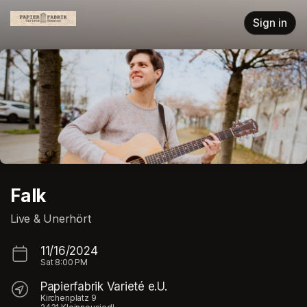
Skip header
Sign in
Falk
Live & Unerhört
11/16/2024
Sat
8:00 PM
Papierfabrik Varieté e.U.
Kirchenplatz 9