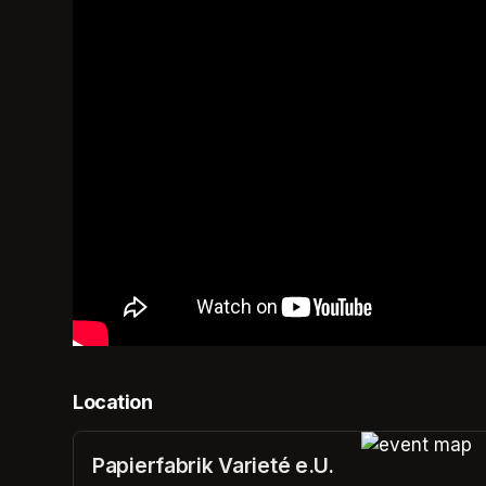
Location
Papierfabrik Varieté e.U.
(opens in a n