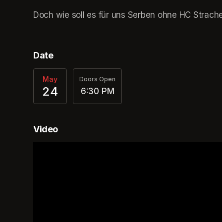
Doch wie soll es für uns Serben ohne HC Strach
Date
May
Doors Open
24
6:30 PM
Video