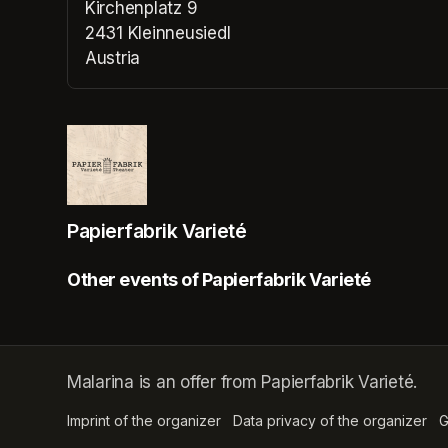
Kirchenplatz 9
2431 Kleinneusiedl
Austria
(opens in a new tab)
Papierfabrik Varieté
Other events of Papierfabrik Varieté
Malarina is an offer from Papierfabrik Varieté.
Imprint of the organizer
(opens in a new tab)
Data privacy of the organizer
(op
G