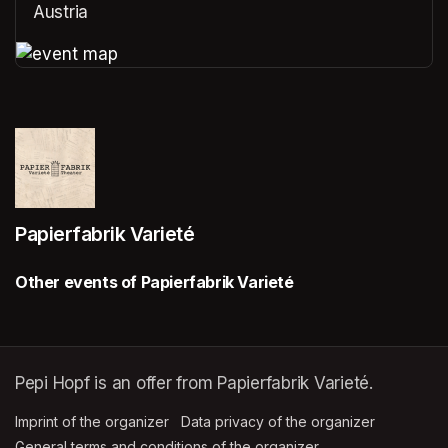
Austria
(opens in a new tab)
(opens in a new tab)
Papierfabrik Varieté
Other events of Papierfabrik Varieté
Pepi Hopf is an offer from Papierfabrik Varieté.
Imprint of the organizer
(opens in a new tab)
Data privacy of the organizer
(opens in 
General terms and conditions of the organizer
(opens in a new ta