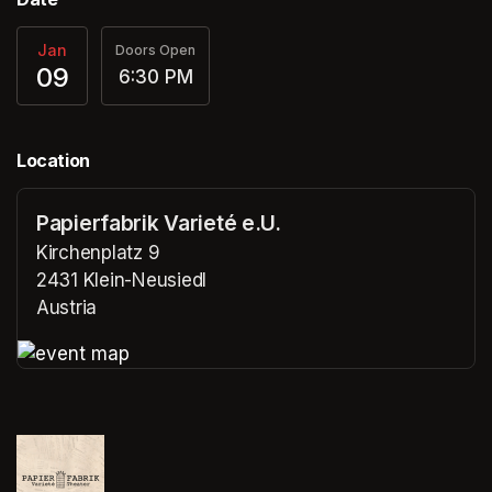
Jan
Doors Open
09
6:30 PM
Location
Papierfabrik Varieté e.U.
Kirchenplatz 9
2431 Klein-Neusiedl
Austria
(opens in a new tab)
(opens in a new tab)