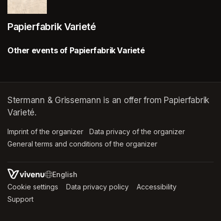
Papierfabrik Varieté
Other events of Papierfabrik Varieté
Stermann & Grissemann is an offer from Papierfabrik
Varieté.
Imprint of the organizer
(opens in a new tab)
Data privacy of the organizer
(opens in 
General terms and conditions of the organizer
(opens in a new ta
SWITCH LANGUAGE
Cookie settings
(opens in a new tab)
Data privacy policy
(opens in a new tab)
Accessibility
(opens in a n
Support
(opens in a new tab)