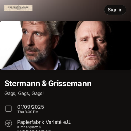
Skip header
Sign in
Stermann & Grissemann
Gags, Gags, Gags!
01/09/2025
Thu
8:00 PM
Papierfabrik Varieté e.U.
Kirchenplatz 9