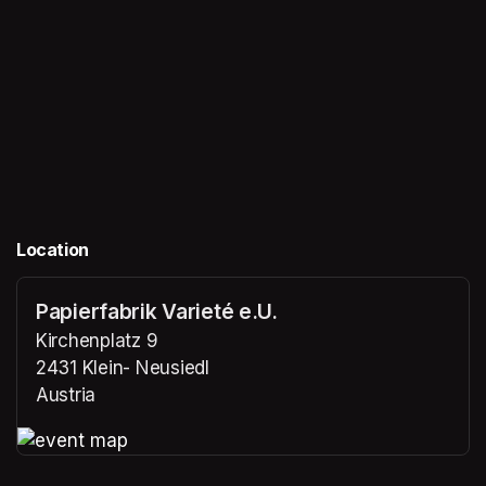
Location
Papierfabrik Varieté e.U.
Kirchenplatz 9
2431 Klein- Neusiedl
Austria
(opens in a new tab)
(opens in a new tab)