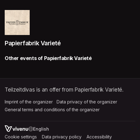
Papierfabrik Varieté
Other events of Papierfabrik Varieté
Teilzeitdivas is an offer from Papierfabrik Varieté.
Imprint of the organizer
(opens in a new tab)
Data privacy of the organizer
(opens in 
General terms and conditions of the organizer
(opens in a new ta
SWITCH LANGUAGE
Cookie settings
(opens in a new tab)
Data privacy policy
(opens in a new tab)
Accessibility
(opens in a n